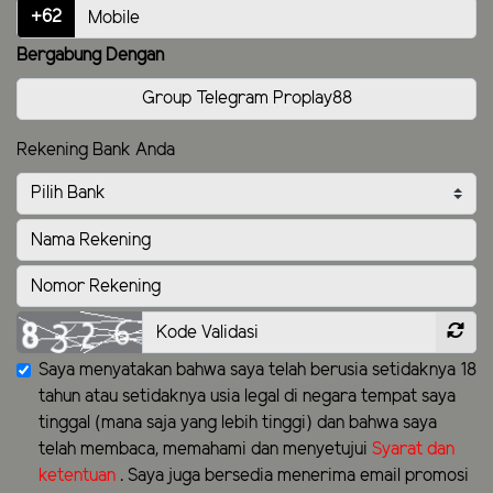
+62
Bergabung Dengan
Group Telegram Proplay88
Rekening Bank Anda
Saya menyatakan bahwa saya telah berusia setidaknya 18
tahun atau setidaknya usia legal di negara tempat saya
tinggal (mana saja yang lebih tinggi) dan bahwa saya
telah membaca, memahami dan menyetujui
Syarat dan
ketentuan
. Saya juga bersedia menerima email promosi