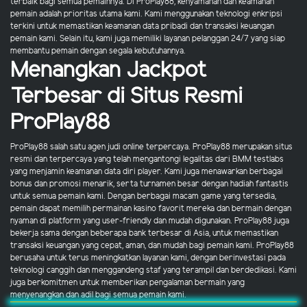
terbaik bagi semua pemainnya. Di ProPlay88, kenyamanan dan keamanan
pemain adalah prioritas utama kami. Kami menggunakan teknologi enkripsi
terkini untuk memastikan keamanan data pribadi dan transaksi keuangan
pemain kami. Selain itu, kami juga memiliki layanan pelanggan 24/7 yang siap
membantu pemain dengan segala kebutuhannya.
Menangkan Jackpot
Terbesar di Situs Resmi
ProPlay88
ProPlay88 salah satu agen judi online terpercaya. ProPlay88 merupakan situs
resmi dan terpercaya yang telah mengantongi legalitas dari BMM testlabs
yang menjamin keamanan data diri player. Kami juga menawarkan berbagai
bonus dan promosi menarik, serta turnamen besar dengan hadiah fantastis
untuk semua pemain kami. Dengan berbagai macam game yang tersedia,
pemain dapat memilih permainan kasino favorit mereka dan bermain dengan
nyaman di platform yang user-friendly dan mudah digunakan. ProPlay88 juga
bekerja sama dengan beberapa bank terbesar di Asia, untuk memastikan
transaksi keuangan yang cepat, aman, dan mudah bagi pemain kami. ProPlay88
berusaha untuk terus meningkatkan layanan kami, dengan berinvestasi pada
teknologi canggih dan menggandeng staf yang terampil dan berdedikasi. Kami
juga berkomitmen untuk memberikan pengalaman bermain yang
menyenangkan dan adil bagi semua pemain kami.